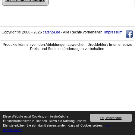
Benutzerkonto anlegen
Copyright © 2008 - 2026
cater24.de
- Alle Rechte vorbehalten.
Impressum
Produkte können von den Abbildungen abweichen. Druckfehler / Irrtümer sowie
Preis- und Sortimentänderungen vorbehalten.
Diese Website nutzt Cookies, um bestmögliche
Ok, verstanden
Funktionalität bieten zu können. Durch die Nutzung unserer
Dienste erklären Sie sich damit einverstanden, dass wir Cookies setzen.
mehr
Informationen