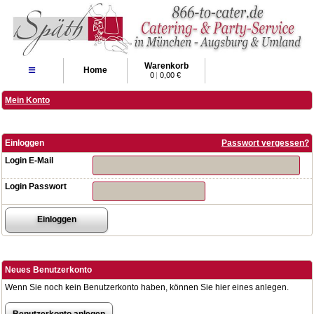
Warenkorb
≡
Home
0
|
0,00 €
Mein Konto
Einloggen
Passwort vergessen?
Login E-Mail
Login Passwort
Neues Benutzerkonto
Wenn Sie noch kein Benutzerkonto haben, können Sie hier eines anlegen.