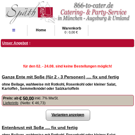
Warenkorb
≡
Home
0
|
0,00 €
Unser Angebot
:
für den 02. - 24.08. sind keine Bestellungen möglich!
Ganze Ente mit Soße (für 2 - 3 Personen) .... fix und fertig
ohne Beilage, wahlweise mit Rotkohl, Rosenkohl oder kleiner Salat,
Kartoffel-, Semmelknödel oder Salzkartoffeln
€ 50,00
Preis:
ab
inkl. 7% MwSt.
Lieferinfo
(Netto:
€ 46,73
)
Varianten anzeigen
Entenbrust mit Soße .... fix und fertig