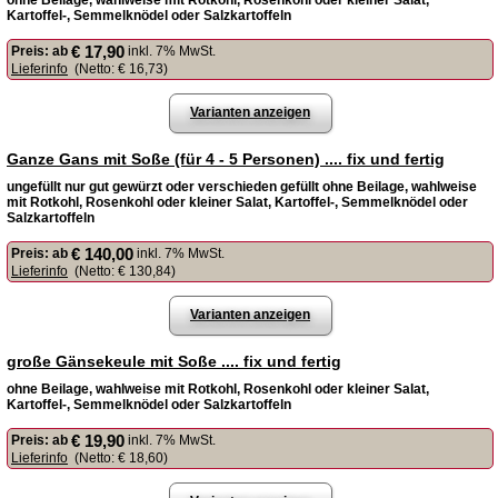
ohne Beilage, wahlweise mit Rotkohl, Rosenkohl oder kleiner Salat,
Kartoffel-, Semmelknödel oder Salzkartoffeln
€ 17,90
Preis:
ab
inkl. 7% MwSt.
Lieferinfo
(Netto:
€ 16,73
)
Varianten anzeigen
Ganze Gans mit Soße (für 4 - 5 Personen) .... fix und fertig
ungefüllt nur gut gewürzt oder verschieden gefüllt ohne Beilage, wahlweise
mit Rotkohl, Rosenkohl oder kleiner Salat, Kartoffel-, Semmelknödel oder
Salzkartoffeln
€ 140,00
Preis:
ab
inkl. 7% MwSt.
Lieferinfo
(Netto:
€ 130,84
)
Varianten anzeigen
große Gänsekeule mit Soße .... fix und fertig
ohne Beilage, wahlweise mit Rotkohl, Rosenkohl oder kleiner Salat,
Kartoffel-, Semmelknödel oder Salzkartoffeln
€ 19,90
Preis:
ab
inkl. 7% MwSt.
Lieferinfo
(Netto:
€ 18,60
)