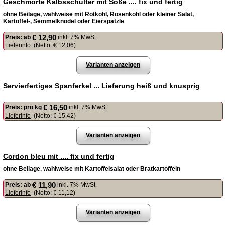
Geschmorte Kalbsschulter mit Soße .... fix und fertig
ohne Beilage, wahlweise mit Rotkohl, Rosenkohl oder kleiner Salat,
Kartoffel-, Semmelknödel oder Eierspätzle
€ 12,90
Preis:
ab
inkl. 7% MwSt.
Lieferinfo
(Netto:
€ 12,06
)
Varianten anzeigen
Servierfertiges Spanferkel ... Lieferung heiß und knusprig
€ 16,50
Preis:
pro kg
inkl. 7% MwSt.
Lieferinfo
(Netto:
€ 15,42
)
Varianten anzeigen
Cordon bleu mit .... fix und fertig
ohne Beilage, wahlweise mit Kartoffelsalat oder Bratkartoffeln
€ 11,90
Preis:
ab
inkl. 7% MwSt.
Lieferinfo
(Netto:
€ 11,12
)
Varianten anzeigen