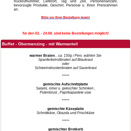
Rückrufnummer, Lieferort, Tag und Zeit, Personenanzahl,
bevorzugte Produkte, Geschirr, Personal u. Ihren Preisrahmen
an.
Bitte vor Ihrer Bestellung lesen!
für den 02. - 24.08. sind keine Bestellungen möglich!
Buffet - Obermenzing - mit Warmanteil
warmer Braten
...
ca. 150g / Pers. wählen Sie
Spanferkelrollbraten auf Blaukraut
oder
Schweinskrustenbraten auf Sauerkraut
*****
gemischte Aufschnittplatte
Salami, roher u. gekochter Schinken ,
Putenbrust , Paprikapastete usw.
*****
gemischte Käseplatte
Schnittkäse, Obazda und Frischkäse
*****
gemischter Brotkorb