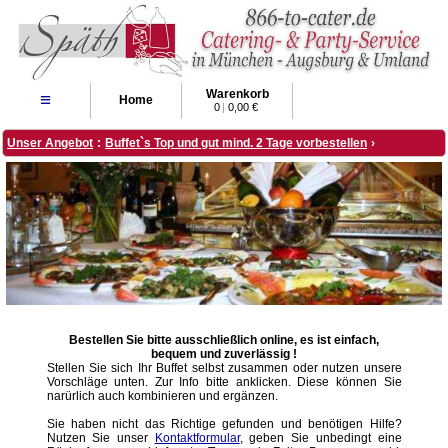
Warenkorb
≡
Home
0
|
0,00 €
Unser Angebot
:
Buffet`s Top und gut mind. 2 Tage vorbestellen
›
Bestellen Sie bitte ausschließlich online, es ist einfach,
bequem und zuverlässig !
Stellen Sie sich Ihr Buffet selbst zusammen oder nutzen unsere
Vorschläge unten. Zur Info bitte anklicken. Diese können Sie
narürlich auch kombinieren und ergänzen.
Sie haben nicht das Richtige gefunden und benötigen Hilfe?
Nutzen Sie unser
Kontaktformular
, geben Sie unbedingt eine